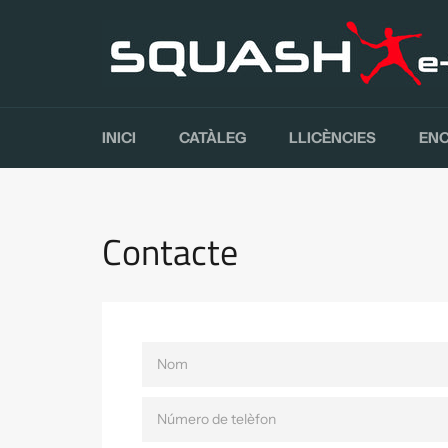
Saltar
al
contingut
INICI
CATÀLEG
LLICÈNCIES
EN
Contacte
NOM
NÚMERO
DE
TELÈFON